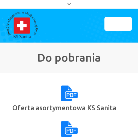
MENU
Strona główna
Do pobrania
O firmie
Partnerzy
Kontakt
Oferta asortymentowa KS Sanita