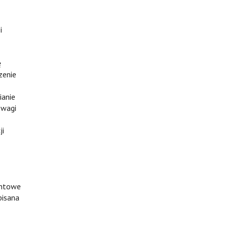
i
ę
zenie
ianie
 wagi
ji
entowe
pisana