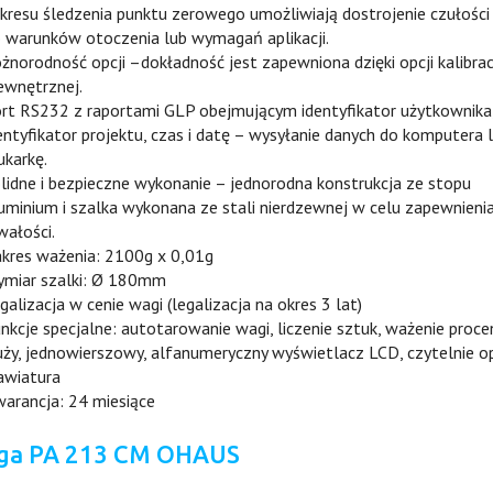
kresu śledzenia punktu zerowego umożliwiają dostrojenie czułości
 warunków otoczenia lub wymagań aplikacji.
żnorodność opcji –dokładność jest zapewniona dzięki opcji kalibrac
wnętrznej.
rt RS232 z raportami GLP obejmującym identyfikator użytkownika
entyfikator projektu, czas i datę – wysyłanie danych do komputera 
ukarkę.
lidne i bezpieczne wykonanie – jednorodna konstrukcja ze stopu
uminium i szalka wykonana ze stali nierdzewnej w celu zapewnieni
wałości.
kres ważenia: 2100g x 0,01g
miar szalki: Ø 180mm
galizacja w cenie wagi (legalizacja na okres 3 lat)
nkcje specjalne: autotarowanie wagi, liczenie sztuk, ważenie proc
ży, jednowierszowy, alfanumeryczny wyświetlacz LCD, czytelnie o
awiatura
arancja: 24 miesiące
ga PA 213 CM OHAUS