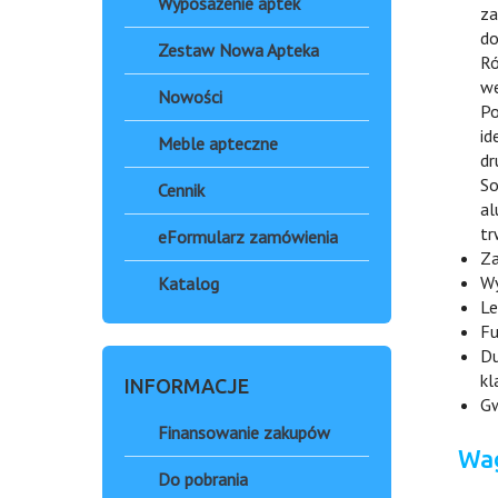
Wyposażenie aptek
za
do
Zestaw Nowa Apteka
Ró
we
Nowości
Po
id
Meble apteczne
dr
So
Cennik
al
tr
eFormularz zamówienia
Za
Wy
Katalog
Le
Fu
Du
kl
INFORMACJE
Gw
Finansowanie zakupów
Wa
Do pobrania