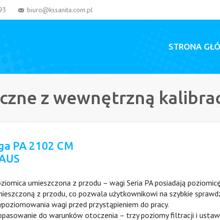
93
biuro@kssanita.com.pl
STRONA GŁ
czne z wewnętrzną kalibr
ga PA 2102 CM
AUS
ziomica umieszczona z przodu – wagi Seria PA posiadają poziomic
ieszczoną z przodu, co pozwala użytkownikowi na szybkie sprawd
poziomowania wagi przed przystąpieniem do pracy.
pasowanie do warunków otoczenia – trzy poziomy filtracji i ustaw