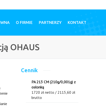
ÓWNA
O FIRMIE
PARTNERZY
KONTAKT
acją OHAUS
Cennik
PA 213 CM (210g/0,001g) z
osłonką
ę
1720 zł netto / 2115,60 zł
zenie
brutto
ianie