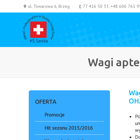
ul. Towarowa 6, Brzeg
77 416 50 33, +48 606 761 9
Wagi apte
Wa
OH
OFERTA
Promocje
Po
um
Hit sezonu 2015/2016
wy
Do