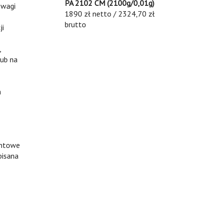
PA 2102 CM (2100g/0,01g)
 wagi
1890 zł netto / 2324,70 zł
brutto
ji
,
lub na
a
entowe
pisana