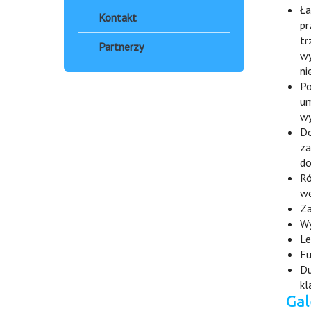
Ła
Kontakt
pr
tr
Partnerzy
wy
ni
Po
um
wy
Do
za
do
Ró
we
Za
Wy
Le
Fu
Du
kl
Gal