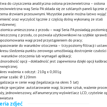
twa do czyszczenia analityczna osłona przeciwwietrzna – osłona
zeciwwietrzna wag Seria PA składa się ze szklanych paneli łącznie z
zema drzwiami przesuwnymi. Wszystkie panele można łatwo wyjąć 
mienić oraz wyczyścić łącznie z częścią dolną wykonaną ze stali
erdzewnej;
ziomica umieszczona z przodu – wagi Seria PA posiadają poziomic
ieszczoną z przodu, co pozwala użytkownikowi na szybkie sprawd
poziomowania wagi przed przystąpieniem do pracy;
pasowanie do warunków otoczenia – trzy poziomy filtracji i ustaw
kresu śledzenia punktu zerowego umożliwiają dostrojenie czułości
 warunków otoczenia lub wymagań aplikacji;
żnorodność opcji –dokładność jest zapewniona dzięki opcji kalibrac
wnętrznej.
kres ważenia x odczyt: 210g x 0,001g
miar szalki: Ø 120mm
galizacja w cenie wagi (legalizacja na okres 3 lat)
nkcje specjalne: autotarowanie wagi, liczenie sztuk, ważenie proc
ży, jednowierszowy, alfanumeryczny wyświetlacz LCD, czytelnie o
awiatura
eria zdjeć