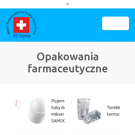
MENU
Strona główna
Opakowania
O firmie
farmaceutyczne
Partnerzy
Kontakt
Pojemniki
tuby do
Torebki
miksera
termolabilne
SAMIX®