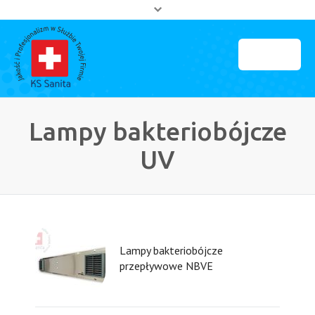
MENU
Strona główna
Lampy bakteriobójcze
O firmie
UV
Partnerzy
Kontakt
Lampy bakteriobójcze
przepływowe NBVE