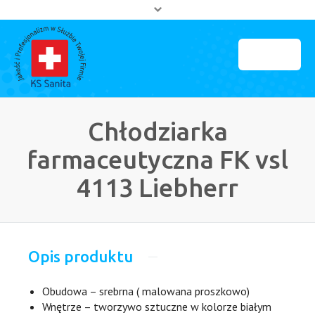
MENU
Strona główna
Chłodziarka
O firmie
farmaceutyczna FK vsl
Partnerzy
4113 Liebherr
Kontakt
Opis produktu
Obudowa – srebrna ( malowana proszkowo)
Wnętrze – tworzywo sztuczne w kolorze białym