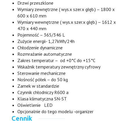
Drzwi przeszklone
Wymiary zewnętrzne ( wys.x szer.x głęb.) – 1800 x
600 x 610 mm
Wymiary wewnętrzne ( wys.x szer.x głęb.) – 1612 x
470 x 440 mm
Pojemność – 365/346 L
Zużycie energii- 1,27kWh/24h
Chłodzenie dynamiczne
Rozmrażanie automatyczne
Zakres temperatur – od +0°C do +15°C
Wskaźnik temperatury zewnętrzny cyfrowy
Sterowanie mechaniczne
Nośność półek – do 50 kg
Zamek w standardzie
Czynnik chłodniczy R600 a
Klasa klimatyczna SN-ST
Oświetlenie LED
Opcjonalnie do tego modelu -organizer
Cennik